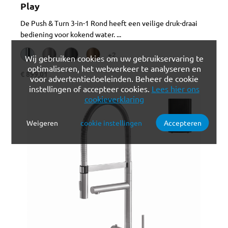
Play
De Push & Turn 3-in-1 Rond heeft een veilige druk-draai
bediening voor kokend water. ...
+2
Wij gebruiken cookies om uw gebruikservaring te
optimaliseren, het webverkeer te analyseren en
€ 899,01
voor advertentiedoeleinden. Beheer de cookie
instellingen of accepteer cookies.
Lees hier ons
cookieverklaring
Weigeren
cookie instellingen
Accepteren
Verplichte cookies
Functionele cookies
Analytische cookies
Marketing cookies