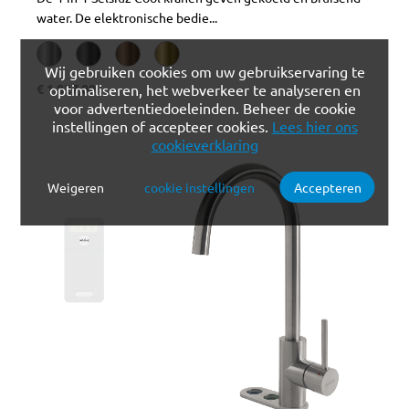
water. De elektronische bedie...
Wij gebruiken cookies om uw gebruikservaring te
optimaliseren, het webverkeer te analyseren en
€ 1.827,00
voor advertentiedoeleinden. Beheer de cookie
instellingen of accepteer cookies.
Lees hier ons
cookieverklaring
Weigeren
cookie instellingen
Accepteren
Verplichte cookies
Functionele cookies
Analytische cookies
Marketing cookies