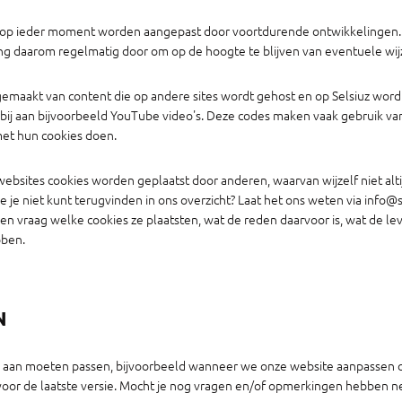
op ieder moment worden aangepast door voortdurende ontwikkelingen. 
ng daarom regelmatig door om op de hoogte te blijven van eventuele wij
gemaakt van content die op andere sites wordt gehost en op Selsiuz wor
ij aan bijvoorbeeld YouTube video's. Deze codes maken vaak gebruik va
met hun cookies doen.
bsites cookies worden geplaatst door anderen, waarvan wijzelf niet alti
 je niet kunt terugvinden in ons overzicht? Laat het ons weten via info@
en vraag welke cookies ze plaatsten, wat de reden daarvoor is, wat de le
bben.
N
oe aan moeten passen, bijvoorbeeld wanneer we onze website aanpassen o
oor de laatste versie. Mocht je nog vragen en/of opmerkingen hebben 