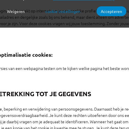
na’s je bezoekt op internet om je persoonlijke profiel op te kunnen bou
Weigeren
cookie instellingen
Accepteren
Verplichte cookies
Functionele cookies
iladres en dergelijke zoals bij ons bekend, maar dient alleen om adverte
 voor je zijn. Voor deze cookies vragen wij jouw toestemming. Zonder j
Analytische cookies
Marketing cookies
optimalisatie cookies:
sies van een webpagina testen om te kijken welke pagina het beste word
BETREKKING TOT JE GEGEVENS
atie, beperking en verwijdering van persoonsgegevens. Daarnaast heb je 
gevensoverdraagbaarheid. Je kunt deze rechten uitoefenen door ons een 
je daarbij vragen om je adequaat te identificeren. Wanneer het gaat o
e een kopie van het cookie in kwestie mee te sturen. Je kunt deze terugv