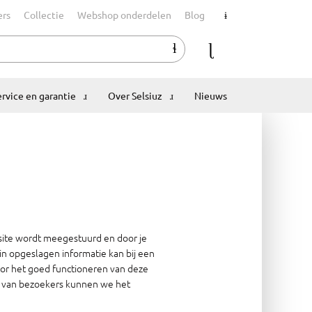
ers
Collectie
Webshop onderdelen
Blog
ervice en garantie
Over Selsiuz
Nieuws
bsite wordt meegestuurd en door je
in opgeslagen informatie kan bij een
oor het goed functioneren van deze
put van bezoekers kunnen we het