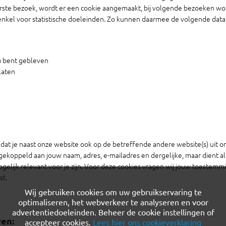
 eerste bezoek, wordt er een cookie aangemaakt, bij volgende bezoeken w
enkel voor statistische doeleinden. Zo kunnen daarmee de volgende data
a bent gebleven
rlaten
at je naast onze website ook op de betreffende andere website(s) uit 
gekoppeld aan jouw naam, adres, e-mailadres en dergelijke, maar dient 
mogelijk relevant voor je zijn. Voor deze cookies vragen wij jouw toeste
st.
Wij gebruiken cookies om uw gebruikservaring te
optimaliseren, het webverkeer te analyseren en voor
advertentiedoeleinden. Beheer de cookie instellingen of
ren:
accepteer cookies.
Lees hier ons cookieverklaring