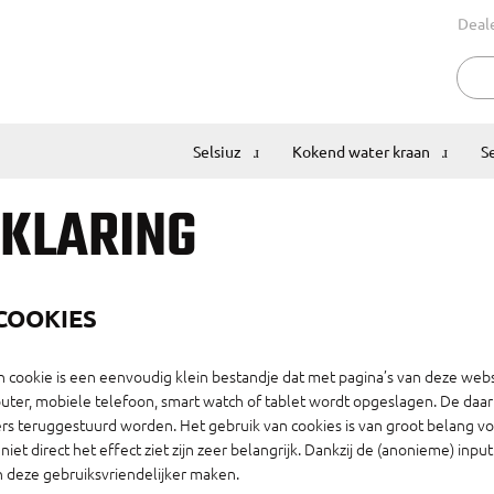
Deal
Selsiuz
Kokend water kraan
S
KLARING
 COOKIES
en cookie is een eenvoudig klein bestandje dat met pagina’s van deze we
puter, mobiele telefoon, smart watch of tablet wordt opgeslagen. De daar
s teruggestuurd worden. Het gebruik van cookies is van groot belang v
niet direct het effect ziet zijn zeer belangrijk. Dankzij de (anonieme) in
 deze gebruiksvriendelijker maken.