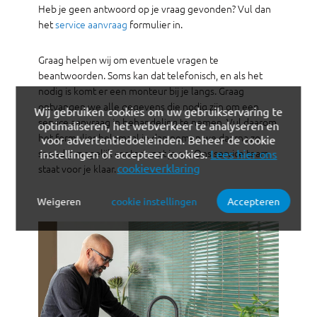
Heb je geen antwoord op je vraag gevonden? Vul dan
het
service aanvraag
formulier in.
Graag helpen wij om eventuele vragen te
beantwoorden. Soms kan dat telefonisch, en als het
nodig is komt er een monteur bij je langs. Graag
ontvangen we alle gegevens die nodig zijn om een
Wij gebruiken cookies om uw gebruikservaring te
service aanvraag in behandeling te nemen. Vul daarom
optimaliseren, het webverkeer te analyseren en
het formulier helemaal in dan nemen we daarna zo
voor advertentiedoeleinden. Beheer de cookie
spoedig mogelijk contact met je op. Ons service team
instellingen of accepteer cookies.
Lees hier ons
cookieverklaring
staat voor je klaar.
Weigeren
cookie instellingen
Accepteren
Verplichte cookies
Functionele cookies
Analytische cookies
Marketing cookies