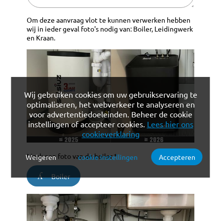
Om deze aanvraag vlot te kunnen verwerken hebben
wij in ieder geval foto's nodig van: Boiler, Leidingwerk
en Kraan.
Wij gebruiken cookies om uw gebruikservaring te
optimaliseren, het webverkeer te analyseren en
voor advertentiedoeleinden. Beheer de cookie
instellingen of accepteer cookies.
Lees hier ons
cookieverklaring
Maak een foto van de boiler *
Weigeren
cookie instellingen
Accepteren
Verplichte cookies
Functionele cookies
Boiler
Analytische cookies
Marketing cookies