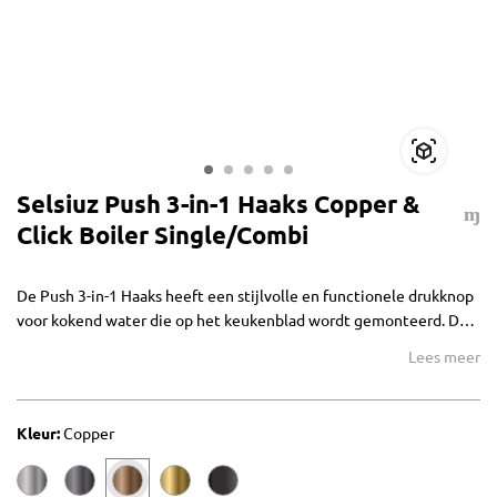
Selsiuz Push 3-in-1 Haaks Copper &
Click Boiler Single/Combi
De Push 3-in-1 Haaks heeft een stijlvolle en functionele drukknop
voor kokend water die op het keukenblad wordt gemonteerd. De
rechter hendel bedient het koude en warme water. De kraan
Lees meer
wordt geleverd met de Selsiuz Click boiler.
Kleur:
Copper