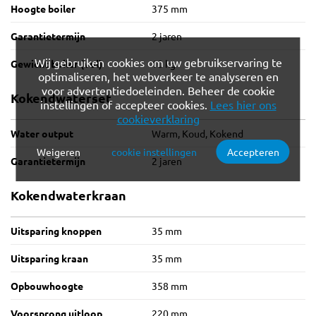
Hoogte boiler
375 mm
Garantietermijn
2 jaren
Wij gebruiken cookies om uw gebruikservaring te
Gewicht boiler (vol)
10 kg
optimaliseren, het webverkeer te analyseren en
voor advertentiedoeleinden. Beheer de cookie
Kokendwaterset
instellingen of accepteer cookies.
Lees hier ons
cookieverklaring
Water output
Warm, Koud, Kokend
Weigeren
cookie instellingen
Accepteren
Verplichte cookies
Functionele cookies
Garantietermijn
2 jaren
Kokendwaterkraan
Analytische cookies
Marketing cookies
Uitsparing knoppen
35 mm
Uitsparing kraan
35 mm
Opbouwhoogte
358 mm
Voorsprong uitloop
220 mm