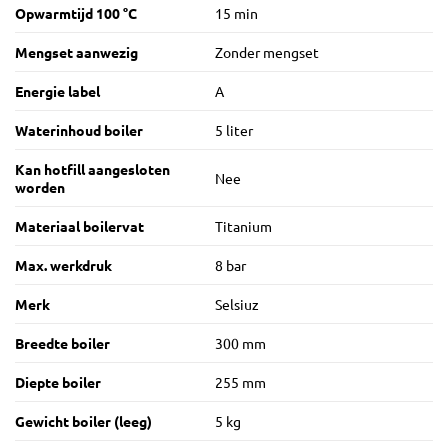
Opwarmtijd 100 °C
15 min
Mengset aanwezig
Zonder mengset
Energie label
A
Waterinhoud boiler
5 liter
Kan hotfill aangesloten
Nee
worden
Materiaal boilervat
Titanium
Max. werkdruk
8 bar
Merk
Selsiuz
Breedte boiler
300 mm
Diepte boiler
255 mm
Gewicht boiler (leeg)
5 kg