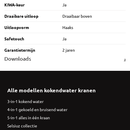
KIWA-keur
Ja
Draaibare uitloop
Draaibaar boven
Uitloopvorm
Haaks
Safetouch
Ja
Garantietermijn
2 jaren
Downloads
Alle modellen kokendwater kranen
3-in-1 kokend water
4-in-1 gekoeld en bruisend water
5-in-1 alles in één kraan
Selsiuz collectie