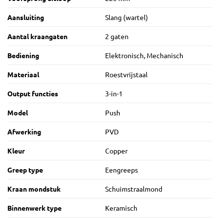
Aansluiting
Slang (wartel)
Aantal kraangaten
2 gaten
Bediening
Elektronisch, Mechanisch
Materiaal
Roestvrijstaal
Output functies
3-in-1
Model
Push
Afwerking
PVD
Kleur
Copper
Greep type
Eengreeps
Kraan mondstuk
Schuimstraalmond
Binnenwerk type
Keramisch