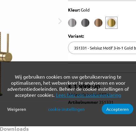
Kleur:
Gold
Variant:
Wij gebruiken cookies om uw gebruikservaring te
optimaliseren, het webverkeer te analyseren en voor
€ 1.999,00
advertentiedoeleinden. Beheer de cookie instellingen of
accepteer cookies.
Lees hier ons cookieverklaring
Adviesprijs inclusief BTW
Artikelnummer
351331
Weigeren
cookie instellingen
Accepteren
Verplichte cookies
Functionele cookies
Analytische cookies
Marketing cookies
Downloads