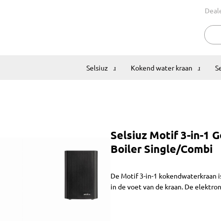
Deal
Selsiuz
Kokend water kraan
S
Selsiuz Motif 3-in-1 G
Boiler Single/Combi
De Motif 3-in-1 kokendwaterkraan i
in de voet van de kraan. De elektr
gemonteerd. De Motif 3-in-1 kraan 
wordt geleverd met de Selsiuz Click