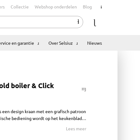
ers
Collectie
Webshop onderdelen
Blog
ervice en garantie
Over Selsiuz
Nieuws
old boiler & Click
s een design kraan met een grafisch patroon
onische bediening wordt op het keukenblad
geeft koud, warm en kokend water. De kraan
Lees meer
 boiler.