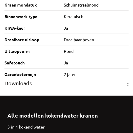
Kraan mondstuk
Schuimstraalmond
Binnenwerk type
Keramisch
KIWA-keur
Ja
Draaibare uitloop
Draaibaar boven
Uitloopvorm
Rond
Safetouch
Ja
Garantietermijn
2 jaren
Downloads
Alle modellen kokendwater kranen
3-in-1 kokend water