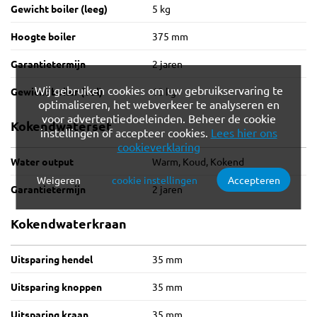
Gewicht boiler (leeg)
5 kg
Hoogte boiler
375 mm
Garantietermijn
2 jaren
Wij gebruiken cookies om uw gebruikservaring te
Gewicht boiler (vol)
10 kg
optimaliseren, het webverkeer te analyseren en
voor advertentiedoeleinden. Beheer de cookie
Kokendwaterset
instellingen of accepteer cookies.
Lees hier ons
cookieverklaring
Water output
Warm, Koud, Kokend
Weigeren
cookie instellingen
Accepteren
Verplichte cookies
Functionele cookies
Garantietermijn
2 jaren
Kokendwaterkraan
Analytische cookies
Marketing cookies
Uitsparing hendel
35 mm
Uitsparing knoppen
35 mm
Uitsparing kraan
35 mm