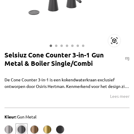
Selsiuz Cone Counter 3-in-1 Gun
Metal & Boiler Single/Combi
De Cone Counter 3-in-1 is een kokendwaterkraan exclusief
ontworpen door Osiris Hertman. Kenmerkend voor het design zijn
de conische details en de elektronische bediening op het
Lees meer
keukenblad. De rechter hendel geeft koud en warm water. De
kraan wordt geleverd met de Selsiuz Click boiler.
Kleur:
Gun Metal