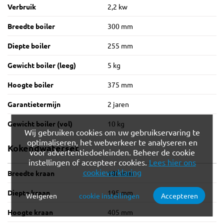
Verbruik
2,2 kw
Breedte boiler
300 mm
Diepte boiler
255 mm
Gewicht boiler (leeg)
5 kg
Hoogte boiler
375 mm
Garantietermijn
2 jaren
Gewicht boiler (vol)
10 kg
Wij gebruiken cookies om uw gebruikservaring te
optimaliseren, het webverkeer te analyseren en
Kokendwaterset
voor advertentiedoeleinden. Beheer de cookie
instellingen of accepteer cookies.
Lees hier ons
cookieverklaring
Breedte kraan
180 mm
Diepte kraan
195 mm
Weigeren
cookie instellingen
Accepteren
Verplichte cookies
Functionele cookies
Hoogte kraan
405 mm