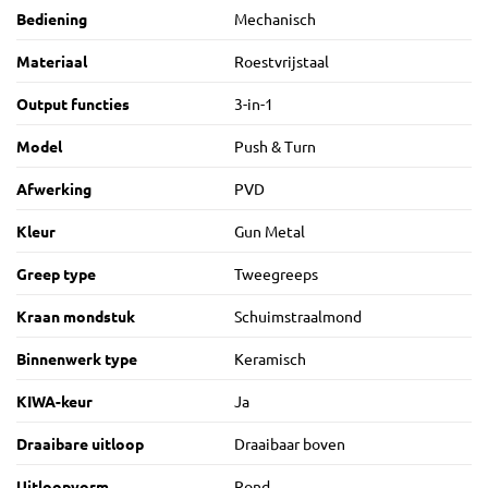
Bediening
Mechanisch
Materiaal
Roestvrijstaal
Output functies
3-in-1
Model
Push & Turn
Afwerking
PVD
Kleur
Gun Metal
Greep type
Tweegreeps
Kraan mondstuk
Schuimstraalmond
Binnenwerk type
Keramisch
KIWA-keur
Ja
Draaibare uitloop
Draaibaar boven
Uitloopvorm
Rond