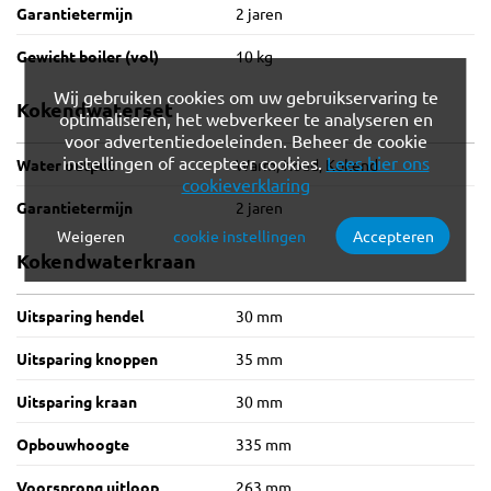
Garantietermijn
2 jaren
Gewicht boiler (vol)
10 kg
Wij gebruiken cookies om uw gebruikservaring te
Kokendwaterset
optimaliseren, het webverkeer te analyseren en
voor advertentiedoeleinden. Beheer de cookie
instellingen of accepteer cookies.
Lees hier ons
Water output
Warm, Koud, Kokend
cookieverklaring
Garantietermijn
2 jaren
Weigeren
cookie instellingen
Accepteren
Verplichte cookies
Functionele cookies
Kokendwaterkraan
Analytische cookies
Marketing cookies
Uitsparing hendel
30 mm
Uitsparing knoppen
35 mm
Uitsparing kraan
30 mm
Opbouwhoogte
335 mm
Voorsprong uitloop
263 mm