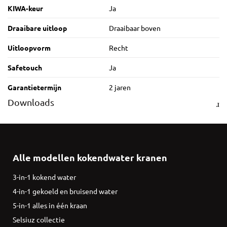
KIWA-keur
Ja
Draaibare uitloop
Draaibaar boven
Uitloopvorm
Recht
Safetouch
Ja
Garantietermijn
2 jaren
Downloads
Alle modellen kokendwater kranen
3-in-1 kokend water
4-in-1 gekoeld en bruisend water
5-in-1 alles in één kraan
Selsiuz collectie