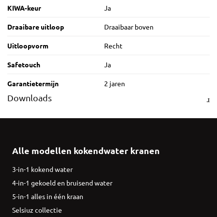
KIWA-keur
Ja
Draaibare uitloop
Draaibaar boven
Uitloopvorm
Recht
Safetouch
Ja
Garantietermijn
2 jaren
Downloads
Alle modellen kokendwater kranen
3-in-1 kokend water
4-in-1 gekoeld en bruisend water
5-in-1 alles in één kraan
Selsiuz collectie