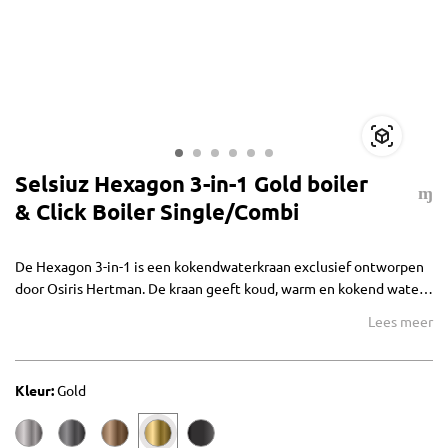
Selsiuz Hexagon 3-in-1 Gold boiler
& Click Boiler Single/Combi
De Hexagon 3-in-1 is een kokendwaterkraan exclusief ontworpen
door Osiris Hertman. De kraan geeft koud, warm en kokend water
en heeft een elektronische bediening op het keukenblad. De
Lees meer
Hexagon 3-in-1 wordt geleverd met de Selsiuz Click boiler.
Kleur:
Gold