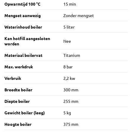
Opwarmtijd 100 °C
15 min
Mengset aanwezig
Zonder mengset
Waterinhoud boiler
5 liter
Kan hotfill aangesloten
Nee
worden
Materiaal boilervat
Titanium
Max. werkdruk
8 bar
Verbruik
2,2 kw
Breedte boiler
300 mm
Diepte boiler
255 mm
Gewicht boiler (leeg)
5 kg
Hoogte boiler
375 mm