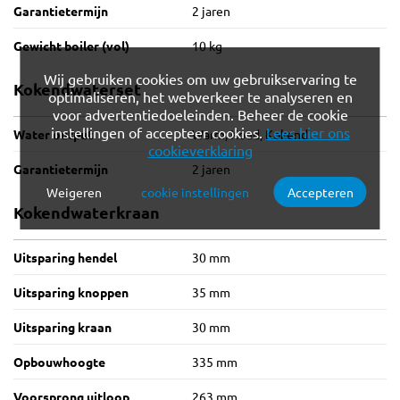
Garantietermijn
2 jaren
Gewicht boiler (vol)
10 kg
Wij gebruiken cookies om uw gebruikservaring te
Kokendwaterset
optimaliseren, het webverkeer te analyseren en
voor advertentiedoeleinden. Beheer de cookie
instellingen of accepteer cookies.
Lees hier ons
Water output
Warm, Koud, Kokend
cookieverklaring
Garantietermijn
2 jaren
Weigeren
cookie instellingen
Accepteren
Verplichte cookies
Functionele cookies
Kokendwaterkraan
Analytische cookies
Marketing cookies
Uitsparing hendel
30 mm
Uitsparing knoppen
35 mm
Uitsparing kraan
30 mm
Opbouwhoogte
335 mm
Voorsprong uitloop
263 mm